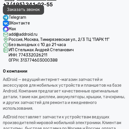
+7 (495) 241-02-55
Заказать звонок
Telegram
ВКонтакте
Max
add@addroid.ru
Россия, Москва, Тимирязевская ул., 2/3 ТЦ "ПАРК 11"
Без выходных с 10 до 21 часа
ИП Стельмах Андрей Степанович
ИНН: 774332026211
ОГРН: 313774603000388
О компании
AdDroid — ведущий интернет-магазин запчастей и
аксессуаров для мобильных устройств и планшетов на базе
Android. Компания предлагает качественные оригинальные
детали, такие как дисплеи, аккумуляторы, крышки, тачскрины,
и других запчастей для ремонта и ежедневного
использования.​
AdDroid поставляет запчасти к устройствам ведущих
производителей мировой мобильной электроники. Клиентам
доступны , быстрая доставка по Москве и России, оплата