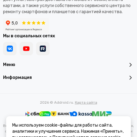
картами, а также услуги собственного сервисного центра по
ремонту смартфонов и планшетов с гарантией качества.
Мы в социальных сетях
Меню
Информация
2026 © Addroid.ru.
Карта сайта
Мы используем cookie-файлы для работы сайта,
Вся представленная на сайте информация, касающаяся характеристик,
аналитики и улучшения сервиса. Нажимая «Принять»,
стоимости товаров и услуг, носит информационный характер и ни при
каких условиях не является публичной офертой, определяемой