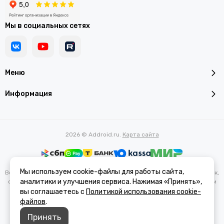
Мы в социальных сетях
Меню
Информация
2026 © Addroid.ru.
Карта сайта
Мы используем cookie-файлы для работы сайта,
Вся представленная на сайте информация, касающаяся характеристик,
аналитики и улучшения сервиса. Нажимая «Принять»,
стоимости товаров и услуг, носит информационный характер и ни при
каких условиях не является публичной офертой, определяемой
вы соглашаетесь с
Политикой использования cookie-
положениями Статьи 437(2) Гражданского кодекса РФ.
файлов
.
Принять