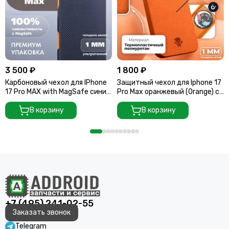
3 500 ₽
1 800 ₽
Карбоновый чехол для IPhone
Защитный чехол для Iphone 17
17 Pro MAX with MagSafe синий
Pro Max оранжевый (Orange) c
квадрат (Blue)
Magsafe
В корзину
В корзину
+7 (495) 241-02-55
Заказать звонок
Telegram