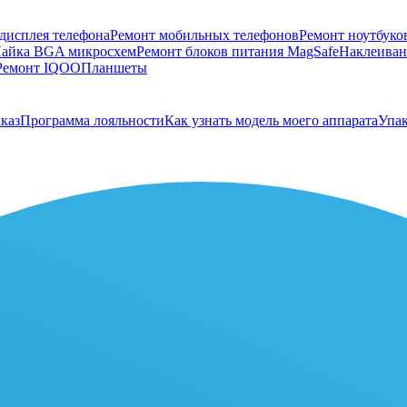
дисплея телефона
Ремонт мобильных телефонов
Ремонт ноутбуко
айка BGA микросхем
Ремонт блоков питания MagSafe
Наклеивани
Ремонт IQOO
Планшеты
каз
Программа лояльности
Как узнать модель моего аппарата
Упак