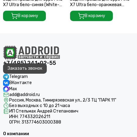
X7 Ultra бело-синяя (White-
X7 Ultra бело-оранжевая
Blue) со стеклом камеры
(White-Orange) со стеклом
В корзину
камеры
В корзину
+7 (495) 241-02-55
Заказать звонок
Telegram
ВКонтакте
Max
add@addroid.ru
Россия, Москва, Тимирязевская ул., 2/3 ТЦ "ПАРК 11"
Без выходных с 10 до 21 часа
ИП Стельмах Андрей Степанович
ИНН: 774332026211
ОГРН: 313774603000388
О компании