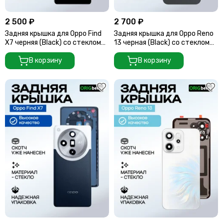
Считыватели, держатели SIM-карты, защелки батареи
Звонки, динамики и вибро
2 500 ₽
2 700 ₽
Шлейфы
Задняя крышка для Oppo Find
Задняя крышка для Oppo Reno
Антенны
X7 черняя (Black) со стеклом
13 черная (Black) со стеклом
камеры
камеры
Проклейки дисплейного модуля
В корзину
В корзину