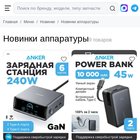
Новинки
Главная
Меню
Новинки
Новинки аппаратуры
Смотреть все товары
Новинки аппаратуры
Новинки аппаратуры
Новинки запчастей
Новинки аксессуаров
Фильтр товаров