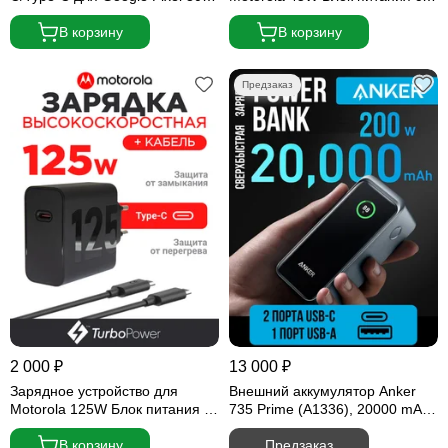
(Блок питания и кабель)
кабелем 3А
В корзину
В корзину
2 000 ₽
13 000 ₽
Зарядное устройство для
Внешний аккумулятор Anker
Motorola 125W Блок питания с
735 Prime (A1336), 20000 mAh,
кабелем 6.5А
200W Черный (2 USB-C, 1 USB-
В корзину
A) Black
Предзаказ