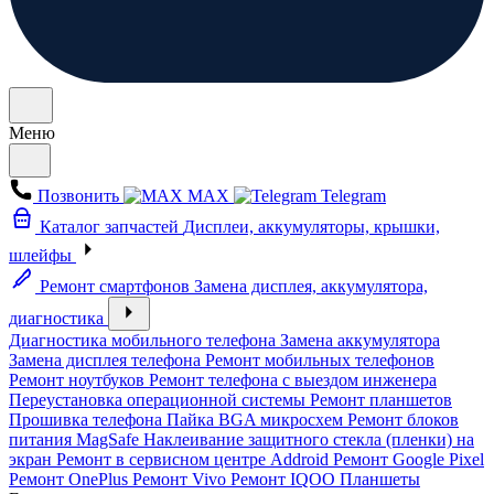
Меню
Позвонить
MAX
Telegram
Каталог запчастей
Дисплеи, аккумуляторы, крышки,
шлейфы
Ремонт смартфонов
Замена дисплея, аккумулятора,
диагностика
Диагностика мобильного телефона
Замена аккумулятора
Замена дисплея телефона
Ремонт мобильных телефонов
Ремонт ноутбуков
Ремонт телефона с выездом инженера
Переустановка операционной системы
Ремонт планшетов
Прошивка телефона
Пайка BGA микросхем
Ремонт блоков
питания MagSafe
Наклеивание защитного стекла (пленки) на
экран
Ремонт в сервисном центре Addroid
Ремонт Google Pixel
Ремонт OnePlus
Ремонт Vivo
Ремонт IQOO
Планшеты