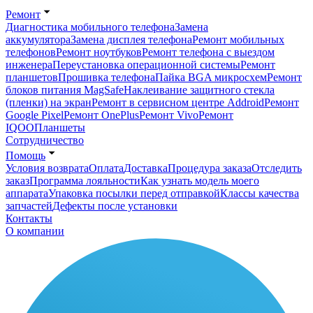
Ремонт
Диагностика мобильного телефона
Замена
аккумулятора
Замена дисплея телефона
Ремонт мобильных
телефонов
Ремонт ноутбуков
Ремонт телефона с выездом
инженера
Переустановка операционной системы
Ремонт
планшетов
Прошивка телефона
Пайка BGA микросхем
Ремонт
блоков питания MagSafe
Наклеивание защитного стекла
(пленки) на экран
Ремонт в сервисном центре Addroid
Ремонт
Google Pixel
Ремонт OnePlus
Ремонт Vivo
Ремонт
IQOO
Планшеты
Сотрудничество
Помощь
Условия возврата
Оплата
Доставка
Процедура заказа
Отследить
заказ
Программа лояльности
Как узнать модель моего
аппарата
Упаковка посылки перед отправкой
Классы качества
запчастей
Дефекты после установки
Контакты
О компании