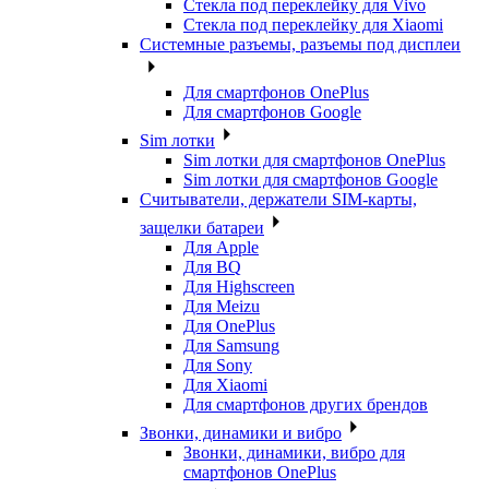
Стекла под переклейку для Vivo
Стекла под переклейку для Xiaomi
Системные разъемы, разъемы под дисплеи
Для смартфонов OnePlus
Для смартфонов Google
Sim лотки
Sim лотки для смартфонов OnePlus
Sim лотки для смартфонов Google
Считыватели, держатели SIM-карты,
защелки батареи
Для Apple
Для BQ
Для Highscreen
Для Meizu
Для OnePlus
Для Samsung
Для Sony
Для Xiaomi
Для смартфонов других брендов
Звонки, динамики и вибро
Звонки, динамики, вибро для
смартфонов OnePlus