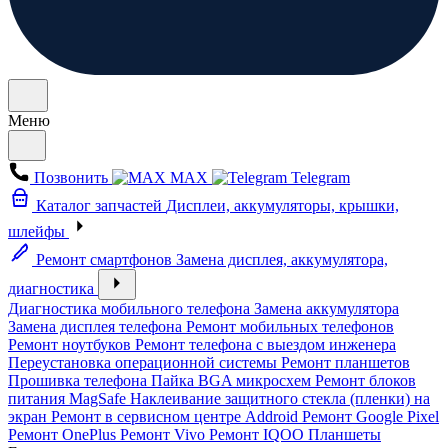
Меню
Позвонить
MAX
Telegram
Каталог запчастей
Дисплеи, аккумуляторы, крышки,
шлейфы
Ремонт смартфонов
Замена дисплея, аккумулятора,
диагностика
Диагностика мобильного телефона
Замена аккумулятора
Замена дисплея телефона
Ремонт мобильных телефонов
Ремонт ноутбуков
Ремонт телефона с выездом инженера
Переустановка операционной системы
Ремонт планшетов
Прошивка телефона
Пайка BGA микросхем
Ремонт блоков
питания MagSafe
Наклеивание защитного стекла (пленки) на
экран
Ремонт в сервисном центре Addroid
Ремонт Google Pixel
Ремонт OnePlus
Ремонт Vivo
Ремонт IQOO
Планшеты