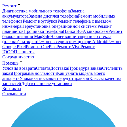
Ремонт
Диагностика мобильного телефона
Замена
аккумулятора
Замена дисплея телефона
Ремонт мобильных
телефонов
Ремонт ноутбуков
Ремонт телефона с выездом
инженера
Переустановка операционной системы
Ремонт
планшетов
Прошивка телефона
Пайка BGA микросхем
Ремонт
блоков питания MagSafe
Наклеивание защитного стекла
(пленки) на экран
Ремонт в сервисном центре Addroid
Ремонт
Google Pixel
Ремонт OnePlus
Ремонт Vivo
Ремонт
IQOO
Планшеты
Сотрудничество
Помощь
Условия возврата
Оплата
Доставка
Процедура заказа
Отследить
заказ
Программа лояльности
Как узнать модель моего
аппарата
Упаковка посылки перед отправкой
Классы качества
запчастей
Дефекты после установки
Контакты
О компании