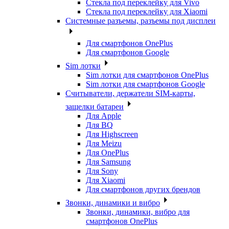
Стекла под переклейку для Vivo
Стекла под переклейку для Xiaomi
Системные разъемы, разъемы под дисплеи
Для смартфонов OnePlus
Для смартфонов Google
Sim лотки
Sim лотки для смартфонов OnePlus
Sim лотки для смартфонов Google
Считыватели, держатели SIM-карты,
защелки батареи
Для Apple
Для BQ
Для Highscreen
Для Meizu
Для OnePlus
Для Samsung
Для Sony
Для Xiaomi
Для смартфонов других брендов
Звонки, динамики и вибро
Звонки, динамики, вибро для
смартфонов OnePlus