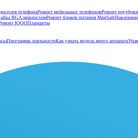
дисплея телефона
Ремонт мобильных телефонов
Ремонт ноутбуко
айка BGA микросхем
Ремонт блоков питания MagSafe
Наклеивани
Ремонт IQOO
Планшеты
каз
Программа лояльности
Как узнать модель моего аппарата
Упак