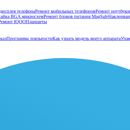
дисплея телефона
Ремонт мобильных телефонов
Ремонт ноутбуко
айка BGA микросхем
Ремонт блоков питания MagSafe
Наклеивани
Ремонт IQOO
Планшеты
каз
Программа лояльности
Как узнать модель моего аппарата
Упак