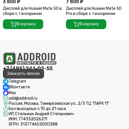
3 800 ₽
7 800 ₽
Дисплей для Huawei Mate 50 в
Дисплей для Huawei Mate 50
сборе с тачскрином
Pro в сборе с тачскрином
В корзину
В корзину
+7 (495) 241-02-55
Заказать звонок
Telegram
ВКонтакте
Max
add@addroid.ru
Россия, Москва, Тимирязевская ул., 2/3 ТЦ "ПАРК 11"
Без выходных с 10 до 21 часа
ИП Стельмах Андрей Степанович
ИНН: 774332026211
ОГРН: 313774603000388