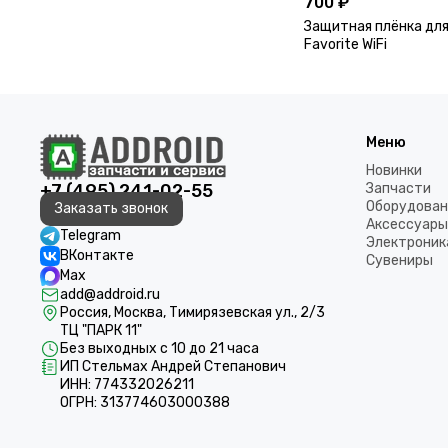
700 ₽
Защитная плёнка для
Favorite WiFi
Меню
Новинки
+7 (495) 241-02-55
Запчасти
Оборудован
Заказать звонок
Аксессуары
Telegram
Электроник
ВКонтакте
Сувениры
Max
add@addroid.ru
Россия, Москва, Тимирязевская ул., 2/3
ТЦ "ПАРК 11"
Без выходных с 10 до 21 часа
ИП Стельмах Андрей Степанович
ИНН: 774332026211
ОГРН: 313774603000388