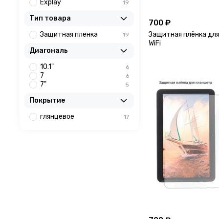
Explay
19
Тип товара
700 ₽
Защитная пленка
Защитная плёнка для
19
WiFi
Диагональ
10.1"
6
7
6
7"
5
Покрытие
глянцевое
17