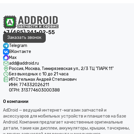
+7 (495) 241-02-55
Заказать звонок
Telegram
ВКонтакте
Max
add@addroid.ru
Россия, Москва, Тимирязевская ул., 2/3 ТЦ "ПАРК 11"
Без выходных с 10 до 21 часа
ИП Стельмах Андрей Степанович
ИНН: 774332026211
ОГРН: 313774603000388
О компании
AdDroid — ведущий интернет-магазин запчастей и
аксессуаров для мобильных устройств и планшетов на базе
Android. Компания предлагает качественные оригинальные
детали, такие как дисплеи, аккумуляторы, крышки, тачскрины,