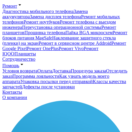
Ремонт
Диагностика мобильного телефона
Замена
аккумулятора
Замена дисплея телефона
Ремонт мобильных
телефонов
Ремонт ноутбуков
Ремонт телефона с выездом
инженера
Переустановка операционной системы
Ремонт
планшетов
Прошивка телефона
Пайка BGA микросхем
Ремонт
блоков питания MagSafe
Наклеивание защитного стекла
(пленки) на экран
Ремонт в сервисном центре Addroid
Ремонт
Google Pixel
Ремонт OnePlus
Ремонт Vivo
Ремонт
IQOO
Планшеты
Сотрудничество
Помощь
Условия возврата
Оплата
Доставка
Процедура заказа
Отследить
заказ
Программа лояльности
Как узнать модель моего
аппарата
Упаковка посылки перед отправкой
Классы качества
запчастей
Дефекты после установки
Контакты
О компании