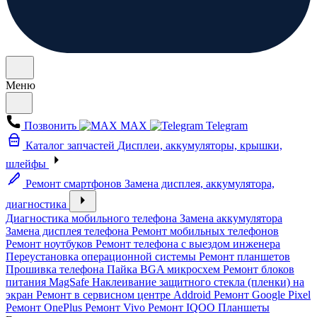
Меню
Позвонить
MAX
Telegram
Каталог запчастей
Дисплеи, аккумуляторы, крышки,
шлейфы
Ремонт смартфонов
Замена дисплея, аккумулятора,
диагностика
Диагностика мобильного телефона
Замена аккумулятора
Замена дисплея телефона
Ремонт мобильных телефонов
Ремонт ноутбуков
Ремонт телефона с выездом инженера
Переустановка операционной системы
Ремонт планшетов
Прошивка телефона
Пайка BGA микросхем
Ремонт блоков
питания MagSafe
Наклеивание защитного стекла (пленки) на
экран
Ремонт в сервисном центре Addroid
Ремонт Google Pixel
Ремонт OnePlus
Ремонт Vivo
Ремонт IQOO
Планшеты