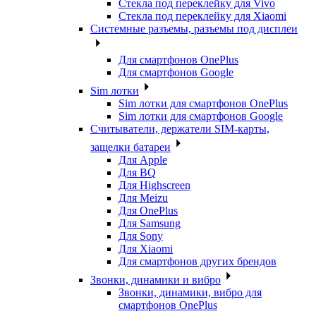
Стекла под переклейку для Vivo
Стекла под переклейку для Xiaomi
Системные разъемы, разъемы под дисплеи
Для смартфонов OnePlus
Для смартфонов Google
Sim лотки
Sim лотки для смартфонов OnePlus
Sim лотки для смартфонов Google
Считыватели, держатели SIM-карты,
защелки батареи
Для Apple
Для BQ
Для Highscreen
Для Meizu
Для OnePlus
Для Samsung
Для Sony
Для Xiaomi
Для смартфонов других брендов
Звонки, динамики и вибро
Звонки, динамики, вибро для
смартфонов OnePlus