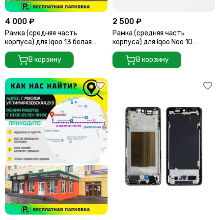
Считыватели, держатели SIM-карты, защелки батареи
Звонки, динамики и вибро
4 000 ₽
2 500 ₽
Шлейфы
Рамка (средняя часть
Рамка (средняя часть
Антенны
корпуса) для Iqoo 13 белая
корпуса) для Iqoo Neo 10
(White)
Китайская версия Белая/
Проклейки дисплейного модуля
В корзину
Оранжевая (White/Orange)
В корзину