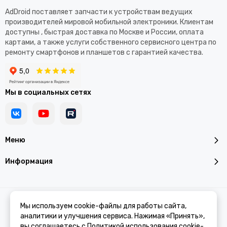
AdDroid поставляет запчасти к устройствам ведущих
производителей мировой мобильной электроники. Клиентам
доступны , быстрая доставка по Москве и России, оплата
картами, а также услуги собственного сервисного центра по
ремонту смартфонов и планшетов с гарантией качества.
Мы в социальных сетях
Меню
Информация
2026 © Addroid.ru.
Карта сайта
Мы используем cookie-файлы для работы сайта,
аналитики и улучшения сервиса. Нажимая «Принять»,
вы соглашаетесь с
Политикой использования cookie-