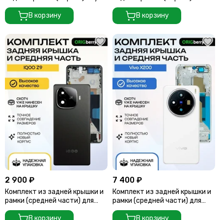
Black для смартфона OnePlus 8
black для смартфона OnePlus 9
Pro
В корзину
Pro
В корзину
2 900 ₽
7 400 ₽
Комплект из задней крышки и
Комплект из задней крышки и
рамки (средней части) для
рамки (средней части) для
смартфона IQOO Z9 (Черный)
смартфона Vivo X200 (Белая)
Black
В корзину
White
В корзину