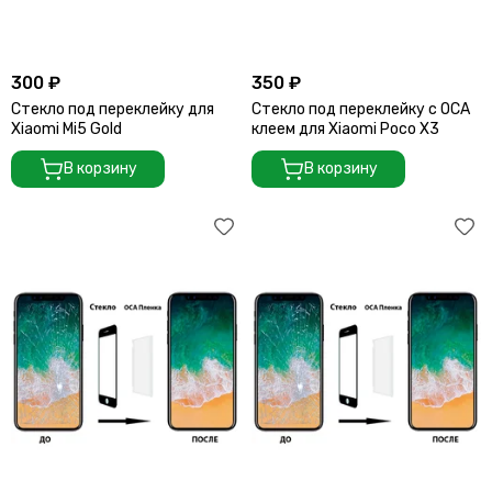
Считыватели, держатели SIM-карты, защелки батареи
Звонки, динамики и вибро
Шлейфы
300 ₽
350 ₽
Антенны
Стекло под переклейку для
Стекло под переклейку с OCA
Проклейки дисплейного модуля
Xiaomi Mi5 Gold
клеем для Xiaomi Poco X3
В корзину
В корзину