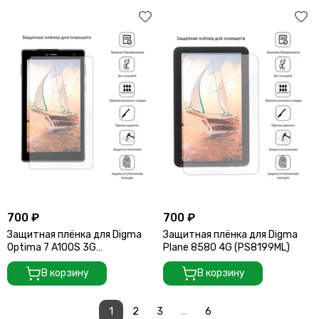
700 ₽
700 ₽
Защитная плёнка для Digma
Защитная плёнка для Digma
Optima 7 A100S 3G
Plane 8580 4G (PS8199ML)
(TS7222PG)
В корзину
В корзину
1
2
3
...
6