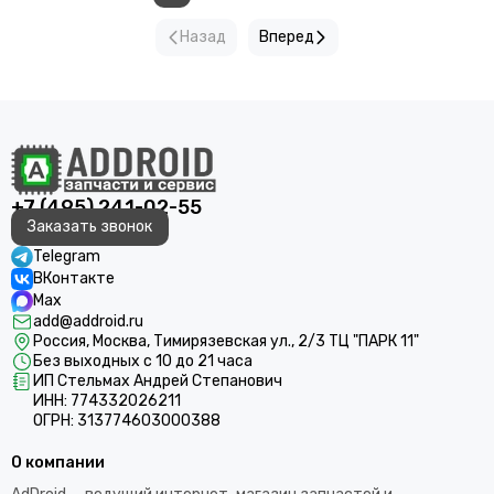
Назад
Вперед
+7 (495) 241-02-55
Заказать звонок
Telegram
ВКонтакте
Max
add@addroid.ru
Россия, Москва, Тимирязевская ул., 2/3 ТЦ "ПАРК 11"
Без выходных с 10 до 21 часа
ИП Стельмах Андрей Степанович
ИНН: 774332026211
ОГРН: 313774603000388
О компании