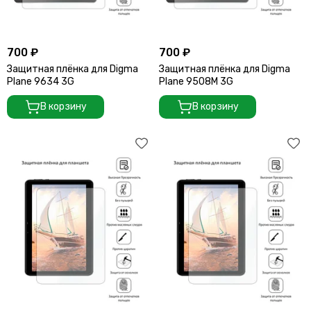
Защитные пленки для планшетов Prestigio
Защитные пленки для планшетов RoverPad
Защитные пленки для планшетов Supra
700 ₽
700 ₽
Защитные пленки для планшетов Texet
Защитная плёнка для Digma
Защитная плёнка для Digma
Защитные пленки для планшетов Tesla
Plane 9634 3G
Plane 9508M 3G
Защитные пленки для планшетов Teclast
В корзину
В корзину
Защитные пленки для планшетов Turbopad
Защитные пленки для планшетов Vertex, Navitel, Clempad,
Cube и др. брендов