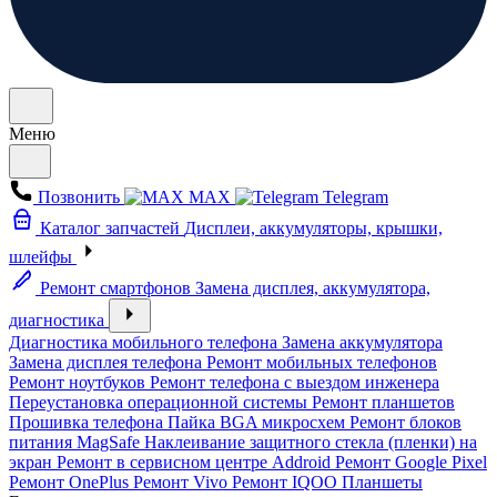
Меню
Позвонить
MAX
Telegram
Каталог запчастей
Дисплеи, аккумуляторы, крышки,
шлейфы
Ремонт смартфонов
Замена дисплея, аккумулятора,
диагностика
Диагностика мобильного телефона
Замена аккумулятора
Замена дисплея телефона
Ремонт мобильных телефонов
Ремонт ноутбуков
Ремонт телефона с выездом инженера
Переустановка операционной системы
Ремонт планшетов
Прошивка телефона
Пайка BGA микросхем
Ремонт блоков
питания MagSafe
Наклеивание защитного стекла (пленки) на
экран
Ремонт в сервисном центре Addroid
Ремонт Google Pixel
Ремонт OnePlus
Ремонт Vivo
Ремонт IQOO
Планшеты