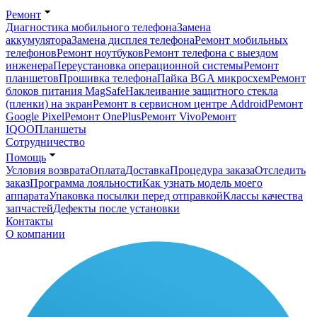
Ремонт
Диагностика мобильного телефона
Замена
аккумулятора
Замена дисплея телефона
Ремонт мобильных
телефонов
Ремонт ноутбуков
Ремонт телефона с выездом
инженера
Переустановка операционной системы
Ремонт
планшетов
Прошивка телефона
Пайка BGA микросхем
Ремонт
блоков питания MagSafe
Наклеивание защитного стекла
(пленки) на экран
Ремонт в сервисном центре Addroid
Ремонт
Google Pixel
Ремонт OnePlus
Ремонт Vivo
Ремонт
IQOO
Планшеты
Сотрудничество
Помощь
Условия возврата
Оплата
Доставка
Процедура заказа
Отследить
заказ
Программа лояльности
Как узнать модель моего
аппарата
Упаковка посылки перед отправкой
Классы качества
запчастей
Дефекты после установки
Контакты
О компании