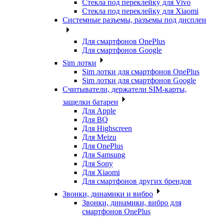
Стекла под переклейку для Vivo
Стекла под переклейку для Xiaomi
Системные разъемы, разъемы под дисплеи
Для смартфонов OnePlus
Для смартфонов Google
Sim лотки
Sim лотки для смартфонов OnePlus
Sim лотки для смартфонов Google
Считыватели, держатели SIM-карты,
защелки батареи
Для Apple
Для BQ
Для Highscreen
Для Meizu
Для OnePlus
Для Samsung
Для Sony
Для Xiaomi
Для смартфонов других брендов
Звонки, динамики и вибро
Звонки, динамики, вибро для
смартфонов OnePlus