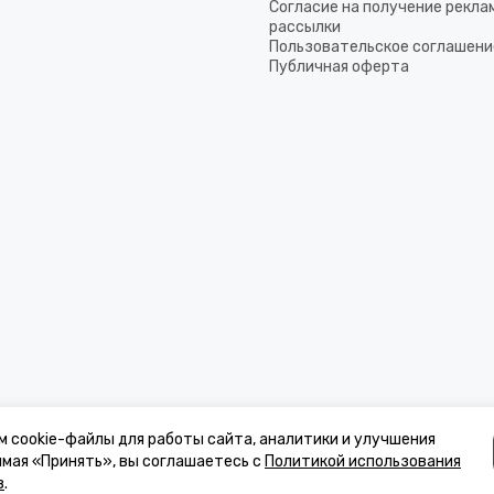
Согласие на получение рекла
рассылки
Пользовательское соглашени
Публичная оферта
м cookie-файлы для работы сайта, аналитики и улучшения
имая «Принять», вы соглашаетесь с
Политикой использования
в
.
к, стоимости товаров и услуг, носит информационный характер и ни при 