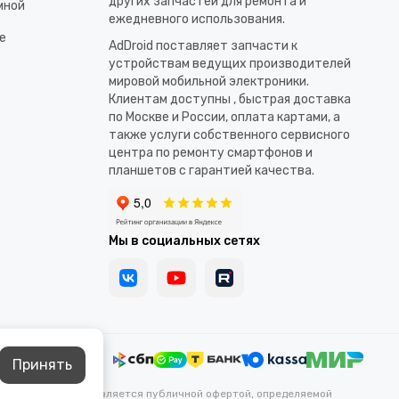
других запчастей для ремонта и
мной
ежедневного использования.​
е
AdDroid поставляет запчасти к
устройствам ведущих производителей
мировой мобильной электроники.
Клиентам доступны , быстрая доставка
по Москве и России, оплата картами, а
также услуги собственного сервисного
центра по ремонту смартфонов и
планшетов с гарантией качества.
Мы в социальных сетях
Принять
каких условиях не является публичной офертой, определяемой