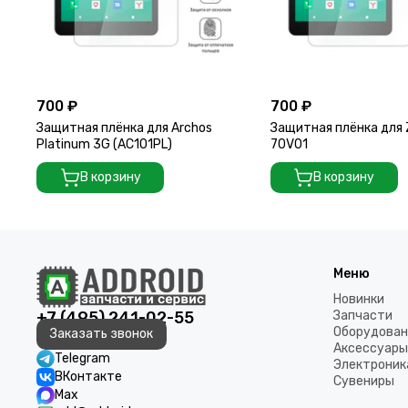
700 ₽
700 ₽
Защитная плёнка для Archos
Защитная плёнка для 
Platinum 3G (AC101PL)
70V01
В корзину
В корзину
Меню
Новинки
+7 (495) 241-02-55
Запчасти
Оборудован
Заказать звонок
Аксессуары
Telegram
Электроник
ВКонтакте
Сувениры
Max