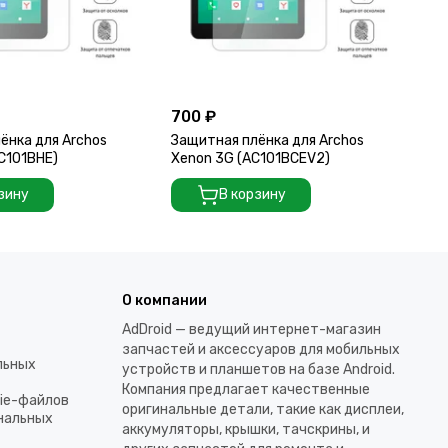
700 ₽
70
ёнка для Archos
Защитная плёнка для Archos
За
AC101BHE)
Xenon 3G (AC101BCEV2)
C1
зину
В корзину
О компании
AdDroid — ведущий интернет-магазин
запчастей и аксессуаров для мобильных
льных
устройств и планшетов на базе Android.
Компания предлагает качественные
kie-файлов
оригинальные детали, такие как дисплеи,
ональных
аккумуляторы, крышки, тачскрины, и