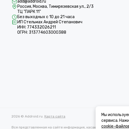
add@addroid.ru
Россия, Москва, Тимирязевская ул., 2/3
ТЦ "ПАРК 11"
Без выходных с 10 до 21 часа
ИП Стельмах Андрей Степанович
ИНН: 774332026211
ОГРН: 313774603000388
Мы используе
2026 © Addroid.ru.
Карта сайта
сервиса. Наж
cookie-файло
Вся представленная на сайте информация, касающаяся характеристи