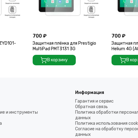
700 ₽
700 ₽
ZYD101-
Защитная плёнка для Prestigio
Защитная пл
MultiPad PMT3131 3G
Helium 4G (
В корзину
В кор
Информация
Гарантия и сервис
Обратная связь
ие и инструменты
Политика обработки персона
данных
а
Политика использования coo
Согласие на обработку перс
данных