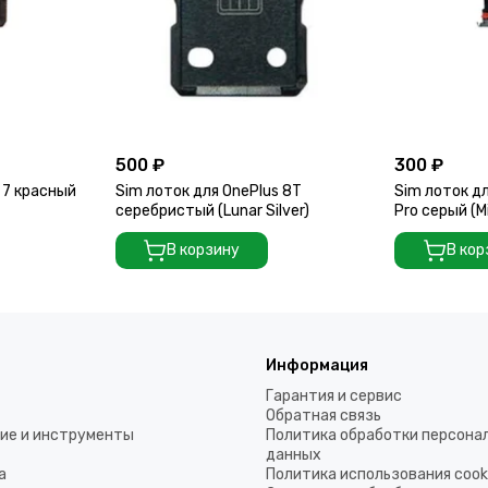
500 ₽
300 ₽
 7 красный
Sim лоток для OnePlus 8T
Sim лоток дл
серебристый (Lunar Silver)
Pro серый (Mi
В корзину
В кор
Информация
Гарантия и сервис
Обратная связь
ие и инструменты
Политика обработки персона
данных
а
Политика использования coo