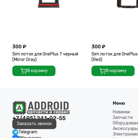
300 ₽
300 ₽
Sim лоток для OnePlus 7 черный
Sim лоток для OnePlus
(Mirror Gray)
(Red)
В корзину
В корзину
Меню
Новинки
+7 (495) 241-02-55
Запчасти
Оборудован
Заказать звонок
Аксессуары
Telegram
Электроник