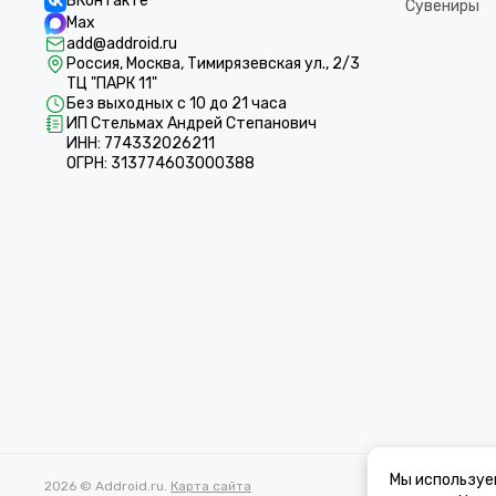
ВКонтакте
Сувениры
Max
add@addroid.ru
Россия, Москва, Тимирязевская ул., 2/3
ТЦ "ПАРК 11"
Без выходных с 10 до 21 часа
ИП Стельмах Андрей Степанович
ИНН: 774332026211
ОГРН: 313774603000388
Мы используе
2026 © Addroid.ru.
Карта сайта