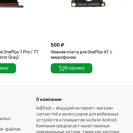
500 ₽
50
я OnePlus 7 Pro / 7T
Нижняя плата для OnePlus 6T c
Шл
rror Gray)
микрофоном
пи
19
зину
В корзину
О компании
AdDroid — ведущий интернет-магазин
запчастей и аксессуаров для мобильных
льных
устройств и планшетов на базе Android.
Компания предлагает качественные
kie-файлов
оригинальные детали, такие как дисплеи,