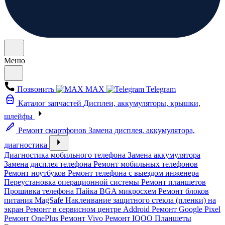
Меню
Позвонить
MAX
Telegram
Каталог запчастей
Дисплеи, аккумуляторы, крышки,
шлейфы
Ремонт смартфонов
Замена дисплея, аккумулятора,
диагностика
Диагностика мобильного телефона
Замена аккумулятора
Замена дисплея телефона
Ремонт мобильных телефонов
Ремонт ноутбуков
Ремонт телефона с выездом инженера
Переустановка операционной системы
Ремонт планшетов
Прошивка телефона
Пайка BGA микросхем
Ремонт блоков
питания MagSafe
Наклеивание защитного стекла (пленки) на
экран
Ремонт в сервисном центре Addroid
Ремонт Google Pixel
Ремонт OnePlus
Ремонт Vivo
Ремонт IQOO
Планшеты