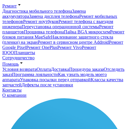
Ремонт
Диагностика мобильного телефона
Замена
аккумулятора
Замена дисплея телефона
Ремонт мобильных
телефонов
Ремонт ноутбуков
Ремонт телефона с выездом
инженера
Переустановка операционной системы
Ремонт
планшетов
Прошивка телефона
Пайка BGA микросхем
Ремонт
блоков питания MagSafe
Наклеивание защитного стекла
(пленки) на экран
Ремонт в сервисном центре Addroid
Ремонт
Google Pixel
Ремонт OnePlus
Ремонт Vivo
Ремонт
IQOO
Планшеты
Сотрудничество
Помощь
Условия возврата
Оплата
Доставка
Процедура заказа
Отследить
заказ
Программа лояльности
Как узнать модель моего
аппарата
Упаковка посылки перед отправкой
Классы качества
запчастей
Дефекты после установки
Контакты
О компании