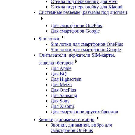
Стекла под переклейку для Vivo
Стекла под переклейку для Xiaomi
Системные разъемы, разъемы под дисплеи
Для смартфонов OnePlus
Для смартфонов Google
Sim лотки
Sim лотки для смартфонов OnePlus
Sim лотки для смартфонов Google
Считыватели, держатели SIM-карты,
защелки батареи
Для Apple
Для BQ
Для Highscreen
Для Meizu
Для OnePlus
Для Samsung
Для Sony
Для Xiaomi
Для смартфонов других брендов
Звонки, динамики и вибро
Звонки, динамики, вибро для
смартфонов OnePlus