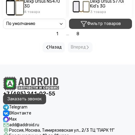
Dexp Ursus NS470
Dexp Ursus S770i
3G
Kid's 3G
4 товара
3 товара
Фильтр товаров
1
...
8
Назад
Вперед
+7 (495) 241-02-55
Заказать звонок
Telegram
ВКонтакте
Max
add@addroid.ru
Россия, Москва, Тимирязевская ул., 2/3 ТЦ "ПАРК 11"