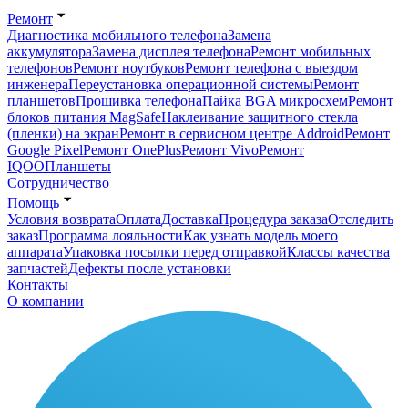
Ремонт
Диагностика мобильного телефона
Замена
аккумулятора
Замена дисплея телефона
Ремонт мобильных
телефонов
Ремонт ноутбуков
Ремонт телефона с выездом
инженера
Переустановка операционной системы
Ремонт
планшетов
Прошивка телефона
Пайка BGA микросхем
Ремонт
блоков питания MagSafe
Наклеивание защитного стекла
(пленки) на экран
Ремонт в сервисном центре Addroid
Ремонт
Google Pixel
Ремонт OnePlus
Ремонт Vivo
Ремонт
IQOO
Планшеты
Сотрудничество
Помощь
Условия возврата
Оплата
Доставка
Процедура заказа
Отследить
заказ
Программа лояльности
Как узнать модель моего
аппарата
Упаковка посылки перед отправкой
Классы качества
запчастей
Дефекты после установки
Контакты
О компании