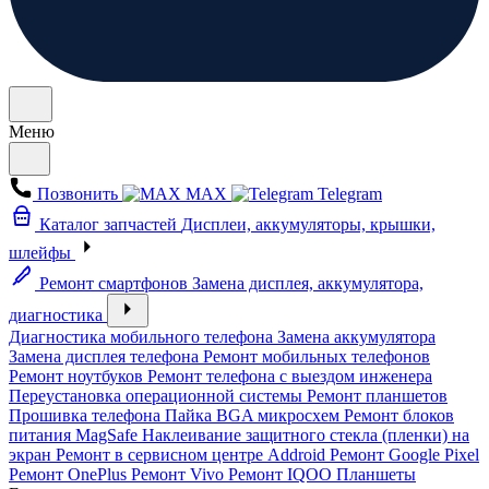
Меню
Позвонить
MAX
Telegram
Каталог запчастей
Дисплеи, аккумуляторы, крышки,
шлейфы
Ремонт смартфонов
Замена дисплея, аккумулятора,
диагностика
Диагностика мобильного телефона
Замена аккумулятора
Замена дисплея телефона
Ремонт мобильных телефонов
Ремонт ноутбуков
Ремонт телефона с выездом инженера
Переустановка операционной системы
Ремонт планшетов
Прошивка телефона
Пайка BGA микросхем
Ремонт блоков
питания MagSafe
Наклеивание защитного стекла (пленки) на
экран
Ремонт в сервисном центре Addroid
Ремонт Google Pixel
Ремонт OnePlus
Ремонт Vivo
Ремонт IQOO
Планшеты