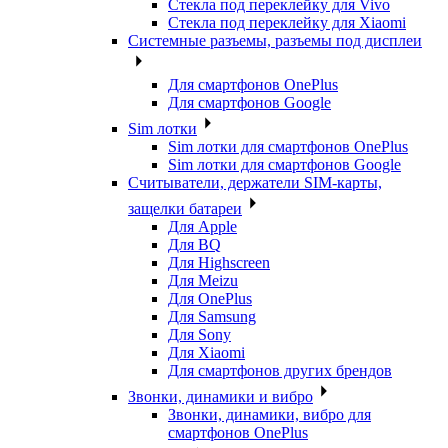
Стекла под переклейку для Vivo
Стекла под переклейку для Xiaomi
Системные разъемы, разъемы под дисплеи
Для смартфонов OnePlus
Для смартфонов Google
Sim лотки
Sim лотки для смартфонов OnePlus
Sim лотки для смартфонов Google
Считыватели, держатели SIM-карты,
защелки батареи
Для Apple
Для BQ
Для Highscreen
Для Meizu
Для OnePlus
Для Samsung
Для Sony
Для Xiaomi
Для смартфонов других брендов
Звонки, динамики и вибро
Звонки, динамики, вибро для
смартфонов OnePlus