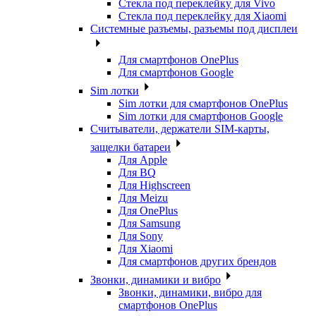
Стекла под переклейку для Vivo
Стекла под переклейку для Xiaomi
Системные разъемы, разъемы под дисплеи
Для смартфонов OnePlus
Для смартфонов Google
Sim лотки
Sim лотки для смартфонов OnePlus
Sim лотки для смартфонов Google
Считыватели, держатели SIM-карты,
защелки батареи
Для Apple
Для BQ
Для Highscreen
Для Meizu
Для OnePlus
Для Samsung
Для Sony
Для Xiaomi
Для смартфонов других брендов
Звонки, динамики и вибро
Звонки, динамики, вибро для
смартфонов OnePlus