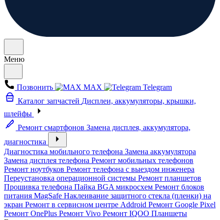
Меню
Позвонить
MAX
Telegram
Каталог запчастей
Дисплеи, аккумуляторы, крышки,
шлейфы
Ремонт смартфонов
Замена дисплея, аккумулятора,
диагностика
Диагностика мобильного телефона
Замена аккумулятора
Замена дисплея телефона
Ремонт мобильных телефонов
Ремонт ноутбуков
Ремонт телефона с выездом инженера
Переустановка операционной системы
Ремонт планшетов
Прошивка телефона
Пайка BGA микросхем
Ремонт блоков
питания MagSafe
Наклеивание защитного стекла (пленки) на
экран
Ремонт в сервисном центре Addroid
Ремонт Google Pixel
Ремонт OnePlus
Ремонт Vivo
Ремонт IQOO
Планшеты