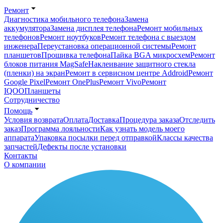
Ремонт
Диагностика мобильного телефона
Замена
аккумулятора
Замена дисплея телефона
Ремонт мобильных
телефонов
Ремонт ноутбуков
Ремонт телефона с выездом
инженера
Переустановка операционной системы
Ремонт
планшетов
Прошивка телефона
Пайка BGA микросхем
Ремонт
блоков питания MagSafe
Наклеивание защитного стекла
(пленки) на экран
Ремонт в сервисном центре Addroid
Ремонт
Google Pixel
Ремонт OnePlus
Ремонт Vivo
Ремонт
IQOO
Планшеты
Сотрудничество
Помощь
Условия возврата
Оплата
Доставка
Процедура заказа
Отследить
заказ
Программа лояльности
Как узнать модель моего
аппарата
Упаковка посылки перед отправкой
Классы качества
запчастей
Дефекты после установки
Контакты
О компании