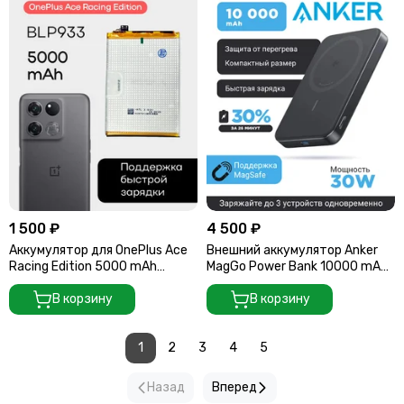
1 500 ₽
4 500 ₽
Аккумулятор для OnePlus Ace
Внешний аккумулятор Anker
Racing Edition 5000 mAh
MagGo Power Bank 10000 mAh
(BLP933) ORIGberry
A1664 черный
В корзину
В корзину
1
2
3
4
5
Назад
Вперед