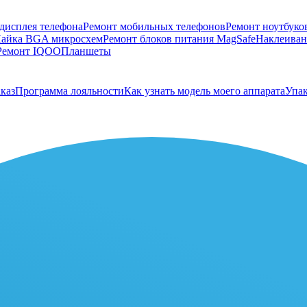
дисплея телефона
Ремонт мобильных телефонов
Ремонт ноутбуко
айка BGA микросхем
Ремонт блоков питания MagSafe
Наклеивани
Ремонт IQOO
Планшеты
каз
Программа лояльности
Как узнать модель моего аппарата
Упак