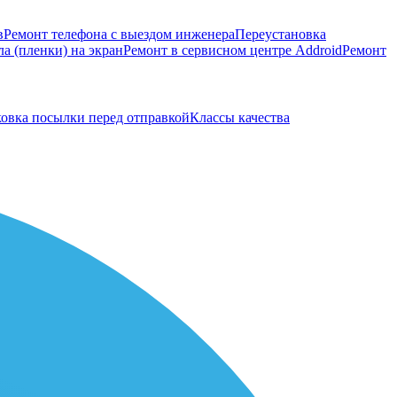
в
Ремонт телефона с выездом инженера
Переустановка
а (пленки) на экран
Ремонт в сервисном центре Addroid
Ремонт
овка посылки перед отправкой
Классы качества