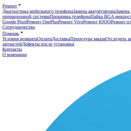
Ремонт
Диагностика мобильного телефона
Замена аккумулятора
Замена 
операционной системы
Прошивка телефона
Пайка BGA микрос
Google Pixel
Ремонт OnePlus
Ремонт Vivo
Ремонт IQOO
Ремонт п
Сотрудничество
Помощь
Условия возврата
Оплата
Доставка
Процедура заказа
Отследить за
запчастей
Дефекты после установки
Контакты
О компании