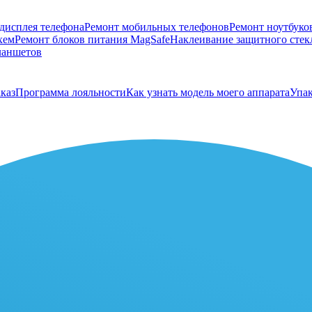
дисплея телефона
Ремонт мобильных телефонов
Ремонт ноутбуко
хем
Ремонт блоков питания MagSafe
Наклеивание защитного стекл
ланшетов
каз
Программа лояльности
Как узнать модель моего аппарата
Упак