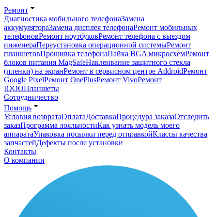
Ремонт
Диагностика мобильного телефона
Замена
аккумулятора
Замена дисплея телефона
Ремонт мобильных
телефонов
Ремонт ноутбуков
Ремонт телефона с выездом
инженера
Переустановка операционной системы
Ремонт
планшетов
Прошивка телефона
Пайка BGA микросхем
Ремонт
блоков питания MagSafe
Наклеивание защитного стекла
(пленки) на экран
Ремонт в сервисном центре Addroid
Ремонт
Google Pixel
Ремонт OnePlus
Ремонт Vivo
Ремонт
IQOO
Планшеты
Сотрудничество
Помощь
Условия возврата
Оплата
Доставка
Процедура заказа
Отследить
заказ
Программа лояльности
Как узнать модель моего
аппарата
Упаковка посылки перед отправкой
Классы качества
запчастей
Дефекты после установки
Контакты
О компании