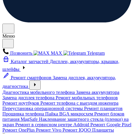
Меню
Позвонить
MAX
Telegram
Каталог запчастей
Дисплеи, аккумуляторы, крышки,
шлейфы
Ремонт смартфонов
Замена дисплея, аккумулятора,
диагностика
Диагностика мобильного телефона
Замена аккумулятора
Замена дисплея телефона
Ремонт мобильных телефонов
Ремонт ноутбуков
Ремонт телефона с выездом инженера
Переустановка операционной системы
Ремонт планшетов
Прошивка телефона
Пайка BGA микросхем
Ремонт блоков
питания MagSafe
Наклеивание защитного стекла (пленки) на
экран
Ремонт в сервисном центре Addroid
Ремонт Google Pixel
Ремонт OnePlus
Ремонт Vivo
Ремонт IQOO
Планшеты