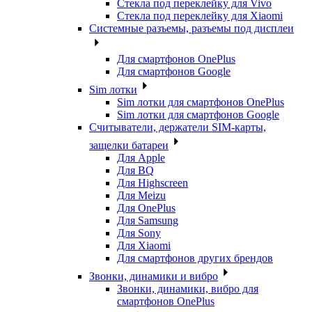
Стекла под переклейку для Vivo
Стекла под переклейку для Xiaomi
Системные разъемы, разъемы под дисплеи
Для смартфонов OnePlus
Для смартфонов Google
Sim лотки
Sim лотки для смартфонов OnePlus
Sim лотки для смартфонов Google
Считыватели, держатели SIM-карты,
защелки батареи
Для Apple
Для BQ
Для Highscreen
Для Meizu
Для OnePlus
Для Samsung
Для Sony
Для Xiaomi
Для смартфонов других брендов
Звонки, динамики и вибро
Звонки, динамики, вибро для
смартфонов OnePlus