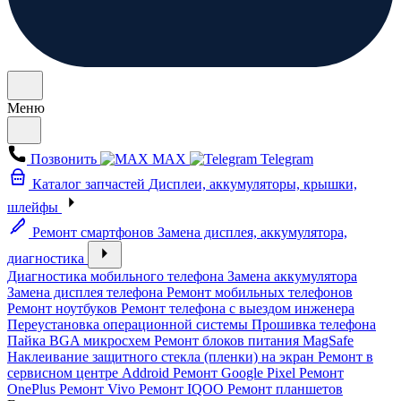
Меню
Позвонить
MAX
Telegram
Каталог запчастей
Дисплеи, аккумуляторы, крышки,
шлейфы
Ремонт смартфонов
Замена дисплея, аккумулятора,
диагностика
Диагностика мобильного телефона
Замена аккумулятора
Замена дисплея телефона
Ремонт мобильных телефонов
Ремонт ноутбуков
Ремонт телефона с выездом инженера
Переустановка операционной системы
Прошивка телефона
Пайка BGA микросхем
Ремонт блоков питания MagSafe
Наклеивание защитного стекла (пленки) на экран
Ремонт в
сервисном центре Addroid
Ремонт Google Pixel
Ремонт
OnePlus
Ремонт Vivo
Ремонт IQOO
Ремонт планшетов