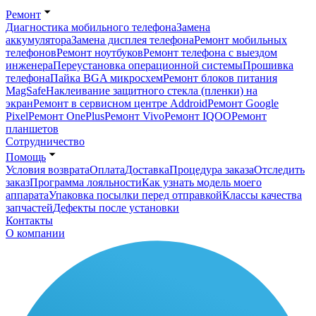
Ремонт
Диагностика мобильного телефона
Замена
аккумулятора
Замена дисплея телефона
Ремонт мобильных
телефонов
Ремонт ноутбуков
Ремонт телефона с выездом
инженера
Переустановка операционной системы
Прошивка
телефона
Пайка BGA микросхем
Ремонт блоков питания
MagSafe
Наклеивание защитного стекла (пленки) на
экран
Ремонт в сервисном центре Addroid
Ремонт Google
Pixel
Ремонт OnePlus
Ремонт Vivo
Ремонт IQOO
Ремонт
планшетов
Сотрудничество
Помощь
Условия возврата
Оплата
Доставка
Процедура заказа
Отследить
заказ
Программа лояльности
Как узнать модель моего
аппарата
Упаковка посылки перед отправкой
Классы качества
запчастей
Дефекты после установки
Контакты
О компании