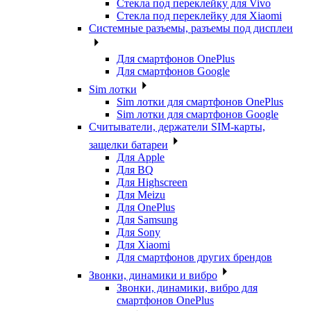
Стекла под переклейку для Vivo
Стекла под переклейку для Xiaomi
Системные разъемы, разъемы под дисплеи
Для смартфонов OnePlus
Для смартфонов Google
Sim лотки
Sim лотки для смартфонов OnePlus
Sim лотки для смартфонов Google
Считыватели, держатели SIM-карты,
защелки батареи
Для Apple
Для BQ
Для Highscreen
Для Meizu
Для OnePlus
Для Samsung
Для Sony
Для Xiaomi
Для смартфонов других брендов
Звонки, динамики и вибро
Звонки, динамики, вибро для
смартфонов OnePlus