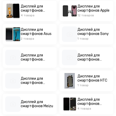
Дисплей для смартфонов Meizu
Считыватели, держатели SIM-карты, защелки батареи
Дисплей для
Дисплеи для
Дисплей для смартфонов Samsung
Звонки, динамики и вибро
смартфонов
смартфонов Apple
Realme
Дисплей для смартфонов ZTE
Шлейфы
4 товара
12 товаров
Антенны
Проклейки дисплейного модуля
Дисплеи для
Дисплей для
смартфонов Asus
смартфонов Sony
2 товара
1 товар
Дисплеи для
Дисплей для
смартфонов
смартфонов
Blackview
Motorola
Дисплеи для
Дисплеи для
смартфонов HTC
смартфонов
1 товар
Highscreen
Дисплей для
Дисплей для
смартфонов
смартфонов Meizu
Samsung
4 товара