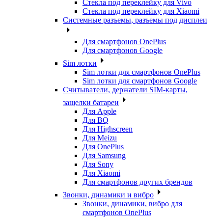
Стекла под переклейку для Vivo
Стекла под переклейку для Xiaomi
Системные разъемы, разъемы под дисплеи
Для смартфонов OnePlus
Для смартфонов Google
Sim лотки
Sim лотки для смартфонов OnePlus
Sim лотки для смартфонов Google
Считыватели, держатели SIM-карты,
защелки батареи
Для Apple
Для BQ
Для Highscreen
Для Meizu
Для OnePlus
Для Samsung
Для Sony
Для Xiaomi
Для смартфонов других брендов
Звонки, динамики и вибро
Звонки, динамики, вибро для
смартфонов OnePlus