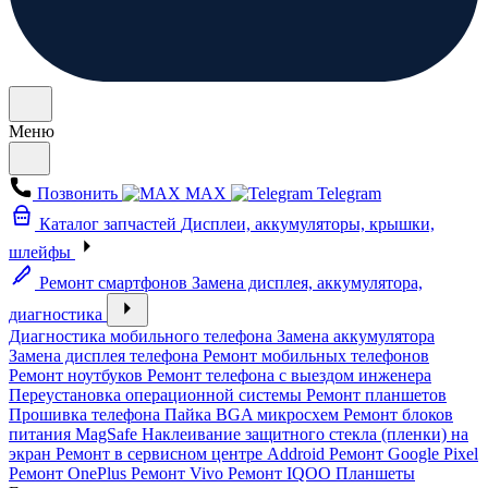
Меню
Позвонить
MAX
Telegram
Каталог запчастей
Дисплеи, аккумуляторы, крышки,
шлейфы
Ремонт смартфонов
Замена дисплея, аккумулятора,
диагностика
Диагностика мобильного телефона
Замена аккумулятора
Замена дисплея телефона
Ремонт мобильных телефонов
Ремонт ноутбуков
Ремонт телефона с выездом инженера
Переустановка операционной системы
Ремонт планшетов
Прошивка телефона
Пайка BGA микросхем
Ремонт блоков
питания MagSafe
Наклеивание защитного стекла (пленки) на
экран
Ремонт в сервисном центре Addroid
Ремонт Google Pixel
Ремонт OnePlus
Ремонт Vivo
Ремонт IQOO
Планшеты