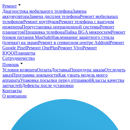
Ремонт
Диагностика мобильного телефона
Замена
аккумулятора
Замена дисплея телефона
Ремонт мобильных
телефонов
Ремонт ноутбуков
Ремонт телефона с выездом
инженера
Переустановка операционной системы
Ремонт
планшетов
Прошивка телефона
Пайка BGA микросхем
Ремонт
блоков питания MagSafe
Наклеивание защитного стекла
(пленки) на экран
Ремонт в сервисном центре Addroid
Ремонт
Google Pixel
Ремонт OnePlus
Ремонт Vivo
Ремонт
IQOO
Планшеты
Сотрудничество
Помощь
Условия возврата
Оплата
Доставка
Процедура заказа
Отследить
заказ
Программа лояльности
Как узнать модель моего
аппарата
Упаковка посылки перед отправкой
Классы качества
запчастей
Дефекты после установки
Контакты
О компании