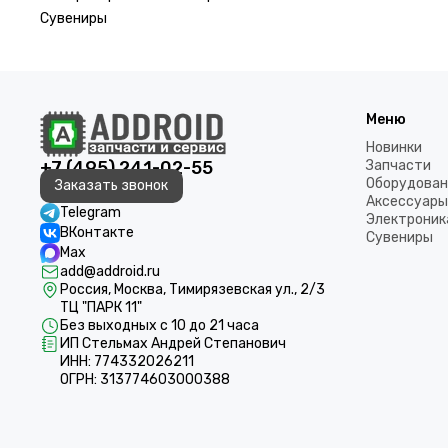
Сувениры
Меню
Новинки
+7 (495) 241-02-55
Запчасти
Оборудован
Заказать звонок
Аксессуары
Telegram
Электроник
ВКонтакте
Сувениры
Max
add@addroid.ru
Россия, Москва, Тимирязевская ул., 2/3
ТЦ "ПАРК 11"
Без выходных с 10 до 21 часа
ИП Стельмах Андрей Степанович
ИНН: 774332026211
ОГРН: 313774603000388