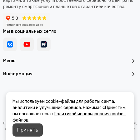
картами, а также услуги собственного сервисного центра по
ремонту смартфонов и планшетов с гарантией качества.
Мы в социальных сетях
Меню
Информация
2026 © Addroid.ru.
Карта сайта
Мы используем cookie-файлы для работы сайта,
аналитики и улучшения сервиса. Нажимая «Принять»,
вы соглашаетесь с
Политикой использования cookie-
файлов
.
Вся представленная на сайте информация, касающаяся характеристик,
стоимости товаров и услуг, носит информационный характер и ни при
Принять
каких условиях не является публичной офертой, определяемой