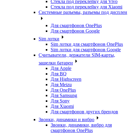
Стекла под переклейку для Vivo
Стекла под переклейку для Xiaomi
Системные разъемы, разъемы под дисплеи
Для смартфонов OnePlus
Для смартфонов Google
Sim лотки
Sim лотки для смартфонов OnePlus
Sim лотки для смартфонов Google
Считыватели, держатели SIM-карты,
защелки батареи
Для Apple
Для BQ
Для Highscreen
Для Meizu
Для OnePlus
Для Samsung
Для Sony
Для Xiaomi
Для смартфонов других брендов
Звонки, динамики и вибро
Звонки, динамики, вибро для
смартфонов OnePlus