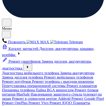
Меню
Позвонить
MAX
Telegram
Каталог запчастей
Дисплеи, аккумуляторы, крышки,
шлейфы
Ремонт смартфонов
Замена дисплея, аккумулятора,
диагностика
Диагностика мобильного телефона
Замена аккумулятора
Замена дисплея телефона
Ремонт мобильных телефонов
Ремонт ноутбуков
Ремонт телефона с выездом инженера
Переустановка операционной системы
Ремонт планшетов
Прошивка телефона
Пайка BGA микросхем
Ремонт блоков
питания MagSafe
Наклеивание защитного стекла (пленки) на
экран
Ремонт в сервисном центре Addroid
Ремонт Google Pixel
Ремонт OnePlus
Ремонт Vivo
Ремонт IQOO
Планшеты