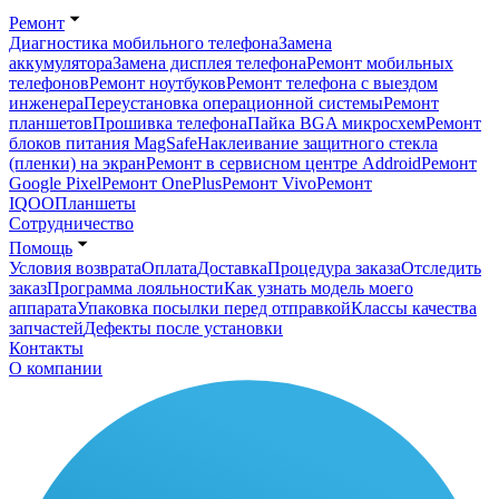
Ремонт
Диагностика мобильного телефона
Замена
аккумулятора
Замена дисплея телефона
Ремонт мобильных
телефонов
Ремонт ноутбуков
Ремонт телефона с выездом
инженера
Переустановка операционной системы
Ремонт
планшетов
Прошивка телефона
Пайка BGA микросхем
Ремонт
блоков питания MagSafe
Наклеивание защитного стекла
(пленки) на экран
Ремонт в сервисном центре Addroid
Ремонт
Google Pixel
Ремонт OnePlus
Ремонт Vivo
Ремонт
IQOO
Планшеты
Сотрудничество
Помощь
Условия возврата
Оплата
Доставка
Процедура заказа
Отследить
заказ
Программа лояльности
Как узнать модель моего
аппарата
Упаковка посылки перед отправкой
Классы качества
запчастей
Дефекты после установки
Контакты
О компании