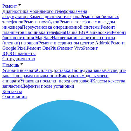
Ремонт
Диагностика мобильного телефона
Замена
аккумулятора
Замена дисплея телефона
Ремонт мобильных
телефонов
Ремонт ноутбуков
Ремонт телефона с выездом
инженера
Переустановка операционной системы
Ремонт
планшетов
Прошивка телефона
Пайка BGA микросхем
Ремонт
блоков питания MagSafe
Наклеивание защитного стекла
(пленки) на экран
Ремонт в сервисном центре Addroid
Ремонт
Google Pixel
Ремонт OnePlus
Ремонт Vivo
Ремонт
IQOO
Планшеты
Сотрудничество
Помощь
Условия возврата
Оплата
Доставка
Процедура заказа
Отследить
заказ
Программа лояльности
Как узнать модель моего
аппарата
Упаковка посылки перед отправкой
Классы качества
запчастей
Дефекты после установки
Контакты
О компании