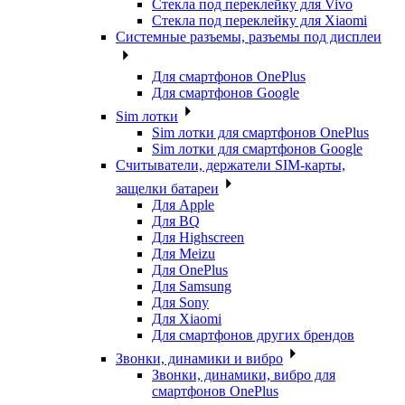
Стекла под переклейку для Vivo
Стекла под переклейку для Xiaomi
Системные разъемы, разъемы под дисплеи
Для смартфонов OnePlus
Для смартфонов Google
Sim лотки
Sim лотки для смартфонов OnePlus
Sim лотки для смартфонов Google
Считыватели, держатели SIM-карты,
защелки батареи
Для Apple
Для BQ
Для Highscreen
Для Meizu
Для OnePlus
Для Samsung
Для Sony
Для Xiaomi
Для смартфонов других брендов
Звонки, динамики и вибро
Звонки, динамики, вибро для
смартфонов OnePlus