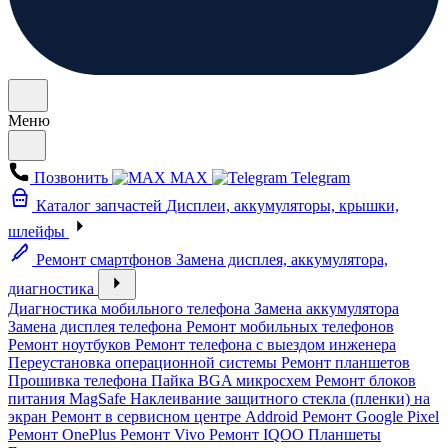
Меню
Позвонить
MAX
Telegram
Каталог запчастей
Дисплеи, аккумуляторы, крышки,
шлейфы
Ремонт смартфонов
Замена дисплея, аккумулятора,
диагностика
Диагностика мобильного телефона
Замена аккумулятора
Замена дисплея телефона
Ремонт мобильных телефонов
Ремонт ноутбуков
Ремонт телефона с выездом инженера
Переустановка операционной системы
Ремонт планшетов
Прошивка телефона
Пайка BGA микросхем
Ремонт блоков
питания MagSafe
Наклеивание защитного стекла (пленки) на
экран
Ремонт в сервисном центре Addroid
Ремонт Google Pixel
Ремонт OnePlus
Ремонт Vivo
Ремонт IQOO
Планшеты