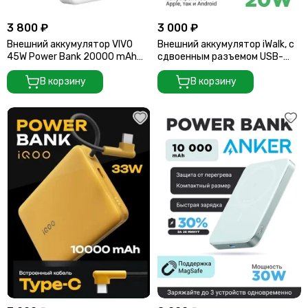
3 800 ₽
3 000 ₽
Внешний аккумулятор VIVO
Внешний аккумулятор iWalk, с
45W Power Bank 20000 mAh
сдвоенным разъемом USB-
белый USB-A и USB-C (45W
C/Lightning, 5000 mAh 20W,
Built-In USB Cable)
В корзину
черный
В корзину