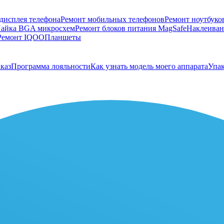
дисплея телефона
Ремонт мобильных телефонов
Ремонт ноутбуко
айка BGA микросхем
Ремонт блоков питания MagSafe
Наклеивани
Ремонт IQOO
Планшеты
каз
Программа лояльности
Как узнать модель моего аппарата
Упак