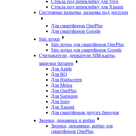
Стекла под переклейку для Vivo
Стекла под переклейку для Xiaomi
Системные разъемы, разъемы под дисплеи
Для смартфонов OnePlus
Для смартфонов Google
Sim лотки
Sim лотки для смартфонов OnePlus
Sim лотки для смартфонов Google
Считыватели, держатели SIM-карты,
защелки батареи
Для Apple
Для BQ
Для Highscreen
Для Meizu
Для OnePlus
Для Samsung
Для Sony
Для Xiaomi
Для смартфонов других брендов
Звонки, динамики и вибро
Звонки, динамики, вибро для
смартфонов OnePlus