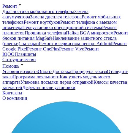
Ремонт
Диагностика мобильного телефона
Замена
аккумулятора
Замена дисплея телефона
Ремонт мобильных
телефонов
Ремонт ноутбуков
Ремонт телефона с выездом
инженера
Переустановка операционной системы
Ремонт
планшетов
Прошивка телефона
Пайка BGA микросхем
Ремонт
блоков питания MagSafe
Наклеивание защитного стекла
(пленки) на экран
Ремонт в сервисном центре Addroid
Ремонт
Google Pixel
Ремонт OnePlus
Ремонт Vivo
Ремонт
IQOO
Планшеты
Сотрудничество
Помощь
Условия возврата
Оплата
Доставка
Процедура заказа
Отследить
заказ
Программа лояльности
Как узнать модель моего
аппарата
Упаковка посылки перед отправкой
Классы качества
запчастей
Дефекты после установки
Контакты
О компании