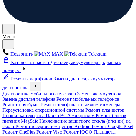
Меню
Позвонить
MAX
Telegram
Каталог запчастей
Дисплеи, аккумуляторы, крышки,
шлейфы
Ремонт смартфонов
Замена дисплея, аккумулятора,
диагностика
Диагностика мобильного телефона
Замена аккумулятора
Замена дисплея телефона
Ремонт мобильных телефонов
Ремонт ноутбуков
Ремонт телефона с выездом инженера
Переустановка операционной системы
Ремонт планшетов
Прошивка телефона
Пайка BGA микросхем
Ремонт блоков
питания MagSafe
Наклеивание защитного стекла (пленки) на
экран
Ремонт в сервисном центре Addroid
Ремонт Google Pixel
Ремонт OnePlus
Ремонт Vivo
Ремонт IQOO
Планшеты