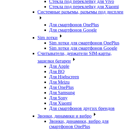
Стекла под переклейку для Vivo
Стекла под переклейку для Xiaomi
Системные разъемы, разъемы под дисплеи
Для смартфонов OnePlus
Для смартфонов Google
Sim лотки
Sim лотки для смартфонов OnePlus
Sim лотки для смартфонов Google
Считыватели, держатели SIM-карты,
защелки батареи
Для Apple
Для BQ
Для Highscreen
Для Meizu
Для OnePlus
Для Samsung
Для Sony
Для Xiaomi
Для смартфонов других брендов
Звонки, динамики и вибро
Звонки, динамики, вибро для
смартфонов OnePlus