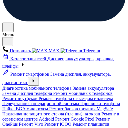
Меню
Позвонить
MAX
Telegram
Каталог запчастей
Дисплеи, аккумуляторы, крышки,
шлейфы
Ремонт смартфонов
Замена дисплея, аккумулятора,
диагностика
Диагностика мобильного телефона
Замена аккумулятора
Замена дисплея телефона
Ремонт мобильных телефонов
Ремонт ноутбуков
Ремонт телефона с выездом инженера
Переустановка операционной системы
Прошивка телефона
Пайка BGA микросхем
Ремонт блоков питания MagSafe
Наклеивание защитного стекла (пленки) на экран
Ремонт в
сервисном центре Addroid
Ремонт Google Pixel
Ремонт
OnePlus
Ремонт Vivo
Ремонт IQOO
Ремонт планшетов