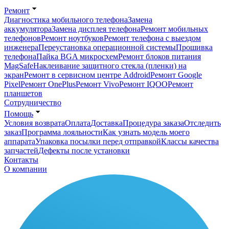
Ремонт
Диагностика мобильного телефона
Замена
аккумулятора
Замена дисплея телефона
Ремонт мобильных
телефонов
Ремонт ноутбуков
Ремонт телефона с выездом
инженера
Переустановка операционной системы
Прошивка
телефона
Пайка BGA микросхем
Ремонт блоков питания
MagSafe
Наклеивание защитного стекла (пленки) на
экран
Ремонт в сервисном центре Addroid
Ремонт Google
Pixel
Ремонт OnePlus
Ремонт Vivo
Ремонт IQOO
Ремонт
планшетов
Сотрудничество
Помощь
Условия возврата
Оплата
Доставка
Процедура заказа
Отследить
заказ
Программа лояльности
Как узнать модель моего
аппарата
Упаковка посылки перед отправкой
Классы качества
запчастей
Дефекты после установки
Контакты
О компании