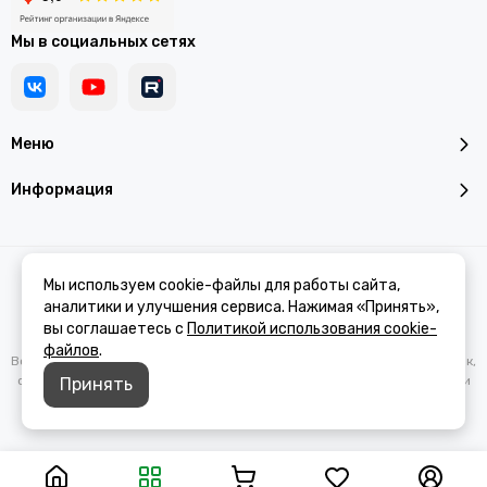
Мы в социальных сетях
Меню
Информация
2026 © Addroid.ru.
Карта сайта
Мы используем cookie-файлы для работы сайта,
аналитики и улучшения сервиса. Нажимая «Принять»,
вы соглашаетесь с
Политикой использования cookie-
файлов
.
Вся представленная на сайте информация, касающаяся характеристик,
стоимости товаров и услуг, носит информационный характер и ни при
Принять
каких условиях не является публичной офертой, определяемой
положениями Статьи 437(2) Гражданского кодекса РФ.