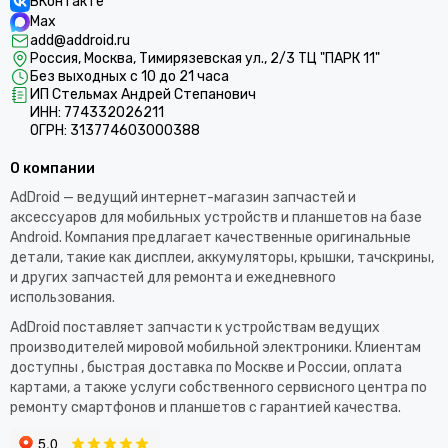
ВКонтакте
Защитные пленки для планшетов Prestigio
Max
Защитные пленки для планшетов RoverPad
add@addroid.ru
Россия, Москва, Тимирязевская ул., 2/3 ТЦ "ПАРК 11"
Защитные пленки для планшетов Supra
Без выходных с 10 до 21 часа
Защитные пленки для планшетов Texet
ИП Стельмах Андрей Степанович
Защитные пленки для планшетов Tesla
ИНН: 774332026211
ОГРН: 313774603000388
Защитные пленки для планшетов Teclast
Защитные пленки для планшетов Turbopad
О компании
Защитные пленки для планшетов Vertex, Navitel, Clempad,
Cube и др. брендов
AdDroid — ведущий интернет-магазин запчастей и
аксессуаров для мобильных устройств и планшетов на базе
Android. Компания предлагает качественные оригинальные
детали, такие как дисплеи, аккумуляторы, крышки, тачскрины,
и других запчастей для ремонта и ежедневного
использования.​
AdDroid поставляет запчасти к устройствам ведущих
производителей мировой мобильной электроники. Клиентам
доступны , быстрая доставка по Москве и России, оплата
картами, а также услуги собственного сервисного центра по
ремонту смартфонов и планшетов с гарантией качества.