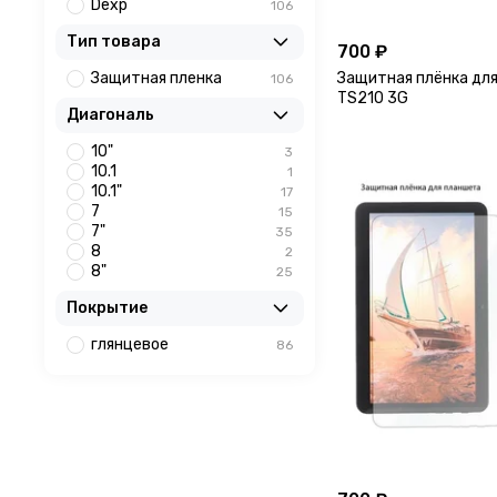
Dexp
106
Тип товара
700 ₽
Защитная пленка
Защитная плёнка для
106
TS210 3G
Диагональ
10"
3
10.1
1
10.1"
17
7
15
7"
35
8
2
8"
25
Покрытие
глянцевое
86