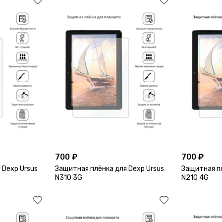
700 ₽
700 ₽
 Dexp Ursus
Защитная плёнка для Dexp Ursus
Защитная пл
N310 3G
N210 4G