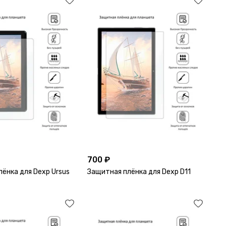
700 ₽
ёнка для Dexp Ursus
Защитная плёнка для Dexp D11