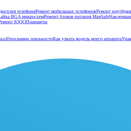
дисплея телефона
Ремонт мобильных телефонов
Ремонт ноутбуко
айка BGA микросхем
Ремонт блоков питания MagSafe
Наклеивани
Ремонт IQOO
Планшеты
каз
Программа лояльности
Как узнать модель моего аппарата
Упак