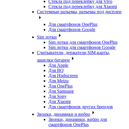
Стекла под переклейку для Vivo
Стекла под переклейку для Xiaomi
Системные разъемы, разъемы под дисплеи
Для смартфонов OnePlus
Для смартфонов Google
Sim лотки
Sim лотки для смартфонов OnePlus
Sim лотки для смартфонов Google
Считыватели, держатели SIM-карты,
защелки батареи
Для Apple
Для BQ
Для Highscreen
Для Meizu
Для OnePlus
Для Samsung
Для Sony
Для Xiaomi
Для смартфонов других брендов
Звонки, динамики и вибро
Звонки, динамики, вибро для
смартфонов OnePlus