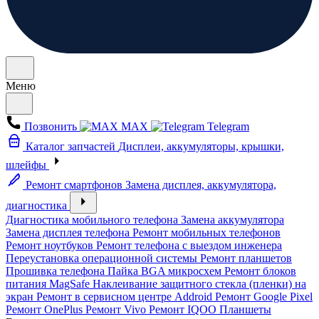
Меню
Позвонить
MAX
Telegram
Каталог запчастей
Дисплеи, аккумуляторы, крышки,
шлейфы
Ремонт смартфонов
Замена дисплея, аккумулятора,
диагностика
Диагностика мобильного телефона
Замена аккумулятора
Замена дисплея телефона
Ремонт мобильных телефонов
Ремонт ноутбуков
Ремонт телефона с выездом инженера
Переустановка операционной системы
Ремонт планшетов
Прошивка телефона
Пайка BGA микросхем
Ремонт блоков
питания MagSafe
Наклеивание защитного стекла (пленки) на
экран
Ремонт в сервисном центре Addroid
Ремонт Google Pixel
Ремонт OnePlus
Ремонт Vivo
Ремонт IQOO
Планшеты