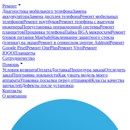
Ремонт
Диагностика мобильного телефона
Замена
аккумулятора
Замена дисплея телефона
Ремонт мобильных
телефонов
Ремонт ноутбуков
Ремонт телефона с выездом
инженера
Переустановка операционной системы
Ремонт
планшетов
Прошивка телефона
Пайка BGA микросхем
Ремонт
блоков питания MagSafe
Наклеивание защитного стекла
(пленки) на экран
Ремонт в сервисном центре Addroid
Ремонт
Google Pixel
Ремонт OnePlus
Ремонт Vivo
Ремонт
IQOO
Планшеты
Сотрудничество
Помощь
Условия возврата
Оплата
Доставка
Процедура заказа
Отследить
заказ
Программа лояльности
Как узнать модель моего
аппарата
Упаковка посылки перед отправкой
Классы качества
запчастей
Дефекты после установки
Контакты
О компании