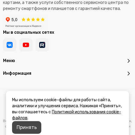
картами, а также услуги собственного сервисного центра по
ремонту смартфонов и планшетов с гарантией качества.
Мы в социальных сетях
Меню
Информация
2026 © Addroid.ru.
Карта сайта
Мы используем cookie-файлы для работы сайта,
аналитики и улучшения сервиса. Нажимая «Принять»,
вы соглашаетесь с
Политикой использования cookie-
файлов
.
Вся представленная на сайте информация, касающаяся характеристик,
стоимости товаров и услуг, носит информационный характер и ни при
Принять
каких условиях не является публичной офертой, определяемой