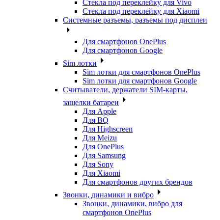
Стекла под переклейку для Vivo
Стекла под переклейку для Xiaomi
Системные разъемы, разъемы под дисплеи
Для смартфонов OnePlus
Для смартфонов Google
Sim лотки
Sim лотки для смартфонов OnePlus
Sim лотки для смартфонов Google
Считыватели, держатели SIM-карты,
защелки батареи
Для Apple
Для BQ
Для Highscreen
Для Meizu
Для OnePlus
Для Samsung
Для Sony
Для Xiaomi
Для смартфонов других брендов
Звонки, динамики и вибро
Звонки, динамики, вибро для
смартфонов OnePlus