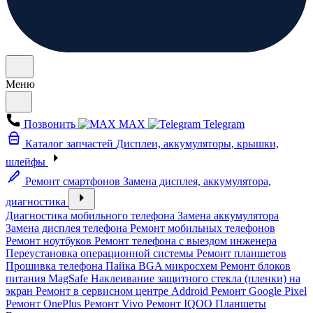
Меню
Позвонить
MAX
Telegram
Каталог запчастей
Дисплеи, аккумуляторы, крышки,
шлейфы
Ремонт смартфонов
Замена дисплея, аккумулятора,
диагностика
Диагностика мобильного телефона
Замена аккумулятора
Замена дисплея телефона
Ремонт мобильных телефонов
Ремонт ноутбуков
Ремонт телефона с выездом инженера
Переустановка операционной системы
Ремонт планшетов
Прошивка телефона
Пайка BGA микросхем
Ремонт блоков
питания MagSafe
Наклеивание защитного стекла (пленки) на
экран
Ремонт в сервисном центре Addroid
Ремонт Google Pixel
Ремонт OnePlus
Ремонт Vivo
Ремонт IQOO
Планшеты