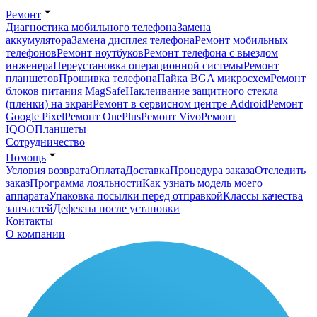
Ремонт
Диагностика мобильного телефона
Замена
аккумулятора
Замена дисплея телефона
Ремонт мобильных
телефонов
Ремонт ноутбуков
Ремонт телефона с выездом
инженера
Переустановка операционной системы
Ремонт
планшетов
Прошивка телефона
Пайка BGA микросхем
Ремонт
блоков питания MagSafe
Наклеивание защитного стекла
(пленки) на экран
Ремонт в сервисном центре Addroid
Ремонт
Google Pixel
Ремонт OnePlus
Ремонт Vivo
Ремонт
IQOO
Планшеты
Сотрудничество
Помощь
Условия возврата
Оплата
Доставка
Процедура заказа
Отследить
заказ
Программа лояльности
Как узнать модель моего
аппарата
Упаковка посылки перед отправкой
Классы качества
запчастей
Дефекты после установки
Контакты
О компании