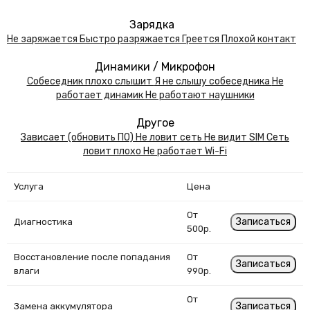
Зарядка
Не заряжается
Быстро разряжается
Греется
Плохой контакт
Динамики / Микрофон
Собеседник плохо слышит
Я не слышу собеседника
Не
работает динамик
Не работают наушники
Другое
Зависает (обновить ПО)
Не ловит сеть
Не видит SIM
Сеть
ловит плохо
Не работает Wi-Fi
Услуга
Цена
От
Записаться
Диагностика
500р.
Восстановление после попадания
От
Записаться
влаги
990р.
От
Записаться
Замена аккумулятора