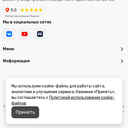
Мы в социальных сетях
Меню
Информация
2026 © Addroid.ru.
Карта сайта
Мы используем cookie-файлы для работы сайта,
аналитики и улучшения сервиса. Нажимая «Принять»,
вы соглашаетесь с
Политикой использования cookie-
файлов
.
Вся представленная на сайте информация, касающаяся характеристик,
стоимости товаров и услуг, носит информационный характер и ни при
Принять
каких условиях не является публичной офертой, определяемой
положениями Статьи 437(2) Гражданского кодекса РФ.