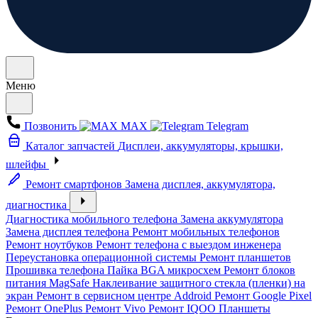
Меню
Позвонить
MAX
Telegram
Каталог запчастей
Дисплеи, аккумуляторы, крышки,
шлейфы
Ремонт смартфонов
Замена дисплея, аккумулятора,
диагностика
Диагностика мобильного телефона
Замена аккумулятора
Замена дисплея телефона
Ремонт мобильных телефонов
Ремонт ноутбуков
Ремонт телефона с выездом инженера
Переустановка операционной системы
Ремонт планшетов
Прошивка телефона
Пайка BGA микросхем
Ремонт блоков
питания MagSafe
Наклеивание защитного стекла (пленки) на
экран
Ремонт в сервисном центре Addroid
Ремонт Google Pixel
Ремонт OnePlus
Ремонт Vivo
Ремонт IQOO
Планшеты