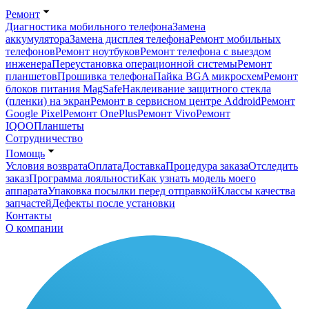
Ремонт
Диагностика мобильного телефона
Замена
аккумулятора
Замена дисплея телефона
Ремонт мобильных
телефонов
Ремонт ноутбуков
Ремонт телефона с выездом
инженера
Переустановка операционной системы
Ремонт
планшетов
Прошивка телефона
Пайка BGA микросхем
Ремонт
блоков питания MagSafe
Наклеивание защитного стекла
(пленки) на экран
Ремонт в сервисном центре Addroid
Ремонт
Google Pixel
Ремонт OnePlus
Ремонт Vivo
Ремонт
IQOO
Планшеты
Сотрудничество
Помощь
Условия возврата
Оплата
Доставка
Процедура заказа
Отследить
заказ
Программа лояльности
Как узнать модель моего
аппарата
Упаковка посылки перед отправкой
Классы качества
запчастей
Дефекты после установки
Контакты
О компании