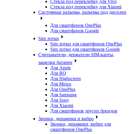
Стекла под переклейку для Vivo
Стекла под переклейку для Xiaomi
Системные разъемы, разъемы под дисплеи
Для смартфонов OnePlus
Для смартфонов Google
Sim лотки
Sim лотки для смартфонов OnePlus
Sim лотки для смартфонов Google
Считыватели, держатели SIM-карты,
защелки батареи
Для Apple
Для BQ
Для Highscreen
Для Meizu
Для OnePlus
Для Samsung
Для Sony
Для Xiaomi
Для смартфонов других брендов
Звонки, динамики и вибро
Звонки, динамики, вибро для
смартфонов OnePlus