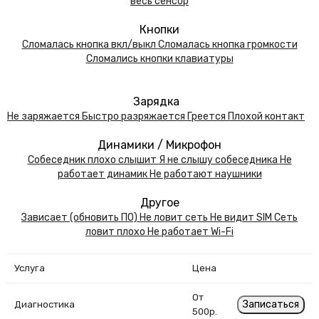
весь сенсор
Кнопки
Сломалась кнопка вкл/выкл
Сломалась кнопка громкости
Сломались кнопки клавиатуры
Зарядка
Не заряжается
Быстро разряжается
Греется
Плохой контакт
Динамики / Микрофон
Собеседник плохо слышит
Я не слышу собеседника
Не
работает динамик
Не работают наушники
Другое
Зависает (обновить ПО)
Не ловит сеть
Не видит SIM
Сеть
ловит плохо
Не работает Wi-Fi
Услуга
Цена
От
Записаться
Диагностика
500р.