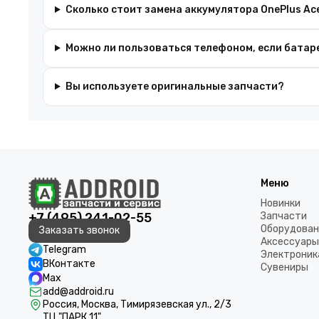
Сколько стоит замена аккумулятора OnePlus Ace
Можно ли пользоваться телефоном, если батар
Вы используете оригинальные запчасти?
Меню
Новинки
+7 (495) 241-02-55
Запчасти
Оборудован
Заказать звонок
Аксессуары
Telegram
Электроник
ВКонтакте
Сувениры
Max
add@addroid.ru
Россия, Москва, Тимирязевская ул., 2/3
ТЦ "ПАРК 11"