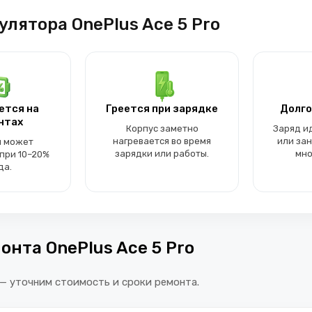
лятора OnePlus Ace 5 Pro
ется на
Греется при зарядке
Долго
нтах
Корпус заметно
Заряд и
нагревается во время
или за
 может
зарядки или работы.
мно
при 10–20%
да.
онта OnePlus Ace 5 Pro
 — уточним стоимость и сроки ремонта.