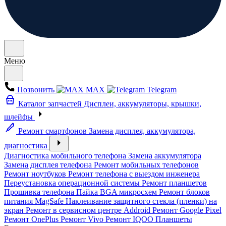
Меню
Позвонить
MAX
Telegram
Каталог запчастей
Дисплеи, аккумуляторы, крышки,
шлейфы
Ремонт смартфонов
Замена дисплея, аккумулятора,
диагностика
Диагностика мобильного телефона
Замена аккумулятора
Замена дисплея телефона
Ремонт мобильных телефонов
Ремонт ноутбуков
Ремонт телефона с выездом инженера
Переустановка операционной системы
Ремонт планшетов
Прошивка телефона
Пайка BGA микросхем
Ремонт блоков
питания MagSafe
Наклеивание защитного стекла (пленки) на
экран
Ремонт в сервисном центре Addroid
Ремонт Google Pixel
Ремонт OnePlus
Ремонт Vivo
Ремонт IQOO
Планшеты