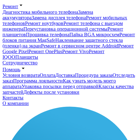
Ремонт
Диагностика мобильного телефона
Замена
аккумулятора
Замена дисплея телефона
Ремонт мобильных
телефонов
Ремонт ноутбуков
Ремонт телефона с выездом
инженера
Переустановка операционной системы
Ремонт
планшетов
Прошивка телефона
Пайка BGA микросхем
Ремонт
блоков питания MagSafe
Наклеивание защитного стекла
(пленки) на экран
Ремонт в сервисном центре Addroid
Ремонт
Google Pixel
Ремонт OnePlus
Ремонт Vivo
Ремонт
IQOO
Планшеты
Сотрудничество
Помощь
Условия возврата
Оплата
Доставка
Процедура заказа
Отследить
заказ
Программа лояльности
Как узнать модель моего
аппарата
Упаковка посылки перед отправкой
Классы качества
запчастей
Дефекты после установки
Контакты
О компании