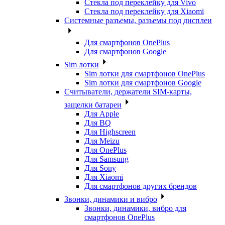
Стекла под переклейку для Vivo
Стекла под переклейку для Xiaomi
Системные разъемы, разъемы под дисплеи
Для смартфонов OnePlus
Для смартфонов Google
Sim лотки
Sim лотки для смартфонов OnePlus
Sim лотки для смартфонов Google
Считыватели, держатели SIM-карты,
защелки батареи
Для Apple
Для BQ
Для Highscreen
Для Meizu
Для OnePlus
Для Samsung
Для Sony
Для Xiaomi
Для смартфонов других брендов
Звонки, динамики и вибро
Звонки, динамики, вибро для
смартфонов OnePlus